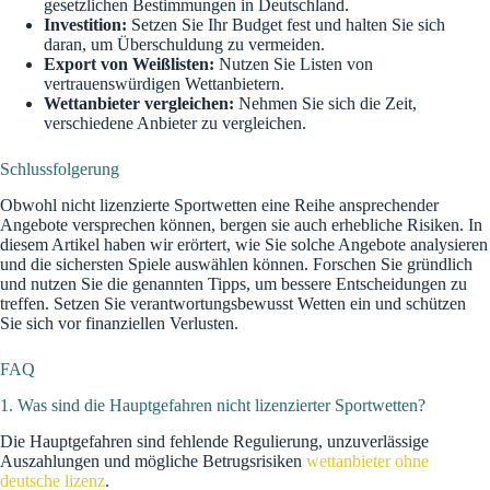
gesetzlichen Bestimmungen in Deutschland.
Investition:
Setzen Sie Ihr Budget fest und halten Sie sich
daran, um Überschuldung zu vermeiden.
Export von Weißlisten:
Nutzen Sie Listen von
vertrauenswürdigen Wettanbietern.
Wettanbieter vergleichen:
Nehmen Sie sich die Zeit,
verschiedene Anbieter zu vergleichen.
Schlussfolgerung
Obwohl nicht lizenzierte Sportwetten eine Reihe ansprechender
Angebote versprechen können, bergen sie auch erhebliche Risiken. In
diesem Artikel haben wir erörtert, wie Sie solche Angebote analysieren
und die sichersten Spiele auswählen können. Forschen Sie gründlich
und nutzen Sie die genannten Tipps, um bessere Entscheidungen zu
treffen. Setzen Sie verantwortungsbewusst Wetten ein und schützen
Sie sich vor finanziellen Verlusten.
FAQ
1. Was sind die Hauptgefahren nicht lizenzierter Sportwetten?
Die Hauptgefahren sind fehlende Regulierung, unzuverlässige
Auszahlungen und mögliche Betrugsrisiken
wettanbieter ohne
deutsche lizenz
.