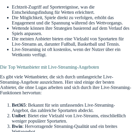
Echtzeit-Zugriff auf Sportereignisse, was die
Entscheidungsfindung für Wetten erleichtert.
Die Möglichkeit, Spiele direkt zu verfolgen, erhöht das
Engagement und die Spannung während des Wettvorgangs.
Wettende können ihre Strategien basierend auf dem Verlauf des
Spiels anpassen.
Die meisten Anbieter bieten eine Vielzahl von Sportarten für
Live-Streams an, darunter Fußball, Basketball und Tennis.
Live-Streaming ist oft kostenlos, wenn der Nutzer über ein
Wettkonto verfügt.
Die Top Wettanbieter mit Live-Streaming-Angeboten
Es gibt viele Wettanbieter, die sich durch umfangreiche Live-
Streaming-Angebote auszeichnen. Hier sind einige der besten
Anbieter, die ohne Lugas arbeiten und sich durch ihre Live-Streaming-
Funktionen hervortun:
Bet365
: Bekannt für sein umfassendes Live-Streaming-
Angebot, das zahlreiche Sportarten abdeckt.
Unibet
: Bietet eine Vielzahl von Live-Streams, einschließlich
weniger populärer Sportarten.
Bwin
: Hervorragende Streaming-Qualität und ein breites
Wettangebot.