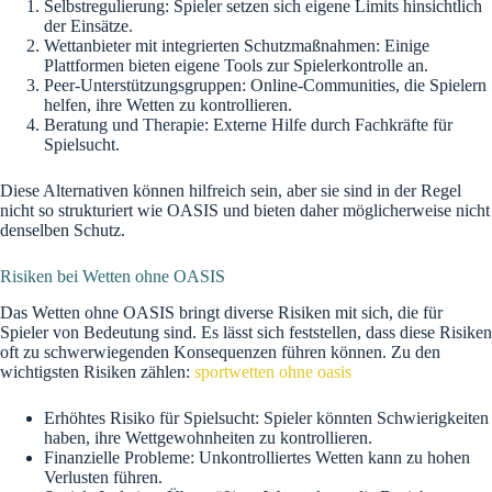
Selbstregulierung: Spieler setzen sich eigene Limits hinsichtlich
der Einsätze.
Wettanbieter mit integrierten Schutzmaßnahmen: Einige
Plattformen bieten eigene Tools zur Spielerkontrolle an.
Peer-Unterstützungsgruppen: Online-Communities, die Spielern
helfen, ihre Wetten zu kontrollieren.
Beratung und Therapie: Externe Hilfe durch Fachkräfte für
Spielsucht.
Diese Alternativen können hilfreich sein, aber sie sind in der Regel
nicht so strukturiert wie OASIS und bieten daher möglicherweise nicht
denselben Schutz.
Risiken bei Wetten ohne OASIS
Das Wetten ohne OASIS bringt diverse Risiken mit sich, die für
Spieler von Bedeutung sind. Es lässt sich feststellen, dass diese Risiken
oft zu schwerwiegenden Konsequenzen führen können. Zu den
wichtigsten Risiken zählen:
sportwetten ohne oasis
Erhöhtes Risiko für Spielsucht: Spieler könnten Schwierigkeiten
haben, ihre Wettgewohnheiten zu kontrollieren.
Finanzielle Probleme: Unkontrolliertes Wetten kann zu hohen
Verlusten führen.