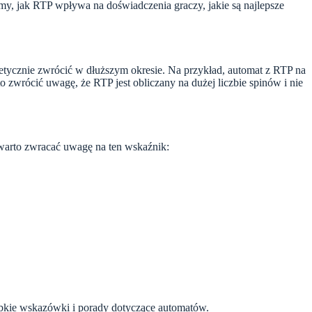
y, jak RTP wpływa na doświadczenia graczy, jakie są najlepsze
retycznie zwrócić w dłuższym okresie. Na przykład, automat z RTP na
 zwrócić uwagę, że RTP jest obliczany na dużej liczbie spinów i nie
warto zwracać uwagę na ten wskaźnik:
zybkie wskazówki i porady dotyczące automatów.