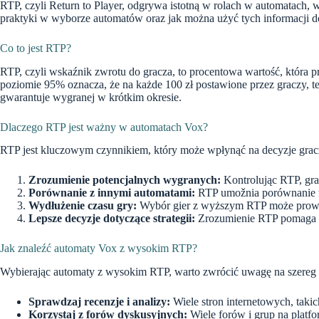
RTP, czyli Return to Player, odgrywa istotną w rolach w automatach
praktyki w wyborze automatów oraz jak można użyć tych informacji d
Co to jest RTP?
RTP, czyli wskaźnik zwrotu do gracza, to procentowa wartość, która 
poziomie 95% oznacza, że na każde 100 zł postawione przez graczy, t
gwarantuje wygranej w krótkim okresie.
Dlaczego RTP jest ważny w automatach Vox?
RTP jest kluczowym czynnikiem, który może wpłynąć na decyzje gra
Zrozumienie potencjalnych wygranych:
Kontrolując RTP, gr
Porównanie z innymi automatami:
RTP umožnia porównanie ró
Wydłużenie czasu gry:
Wybór gier z wyższym RTP może prowad
Lepsze decyzje dotyczące strategii:
Zrozumienie RTP pomaga gr
Jak znaleźć automaty Vox z wysokim RTP?
Wybierając automaty z wysokim RTP, warto zwrócić uwagę na szereg
Sprawdzaj recenzje i analizy:
Wiele stron internetowych, taki
Korzystaj z forów dyskusyjnych:
Wiele forów i grup na platf