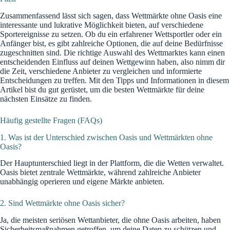
Zusammenfassend lässt sich sagen, dass Wettmärkte ohne Oasis eine
interessante und lukrative Möglichkeit bieten, auf verschiedene
Sportereignisse zu setzen. Ob du ein erfahrener Wettsportler oder ein
Anfänger bist, es gibt zahlreiche Optionen, die auf deine Bedürfnisse
zugeschnitten sind. Die richtige Auswahl des Wettmarktes kann einen
entscheidenden Einfluss auf deinen Wettgewinn haben, also nimm dir
die Zeit, verschiedene Anbieter zu vergleichen und informierte
Entscheidungen zu treffen. Mit den Tipps und Informationen in diesem
Artikel bist du gut gerüstet, um die besten Wettmärkte für deine
nächsten Einsätze zu finden.
Häufig gestellte Fragen (FAQs)
1. Was ist der Unterschied zwischen Oasis und Wettmärkten ohne
Oasis?
Der Hauptunterschied liegt in der Plattform, die die Wetten verwaltet.
Oasis bietet zentrale Wettmärkte, während zahlreiche Anbieter
unabhängig operieren und eigene Märkte anbieten.
2. Sind Wettmärkte ohne Oasis sicher?
Ja, die meisten seriösen Wettanbieter, die ohne Oasis arbeiten, haben
Sicherheitsmaßnahmen getroffen, um deine Daten zu schützen und