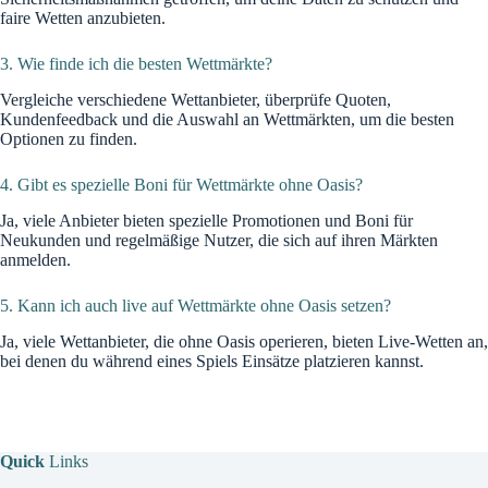
faire Wetten anzubieten.
3. Wie finde ich die besten Wettmärkte?
Vergleiche verschiedene Wettanbieter, überprüfe Quoten,
Kundenfeedback und die Auswahl an Wettmärkten, um die besten
Optionen zu finden.
4. Gibt es spezielle Boni für Wettmärkte ohne Oasis?
Ja, viele Anbieter bieten spezielle Promotionen und Boni für
Neukunden und regelmäßige Nutzer, die sich auf ihren Märkten
anmelden.
5. Kann ich auch live auf Wettmärkte ohne Oasis setzen?
Ja, viele Wettanbieter, die ohne Oasis operieren, bieten Live-Wetten an,
bei denen du während eines Spiels Einsätze platzieren kannst.
Quick
Links